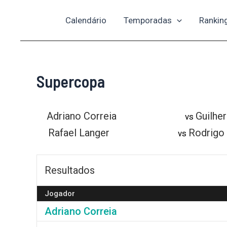
Ir
Calendário
Temporadas
Rankin
para
o
conteúdo
Supercopa
Adriano Correia
Guilhe
vs
Rafael Langer
Rodrigo
vs
Resultados
Jogador
Adriano Correia