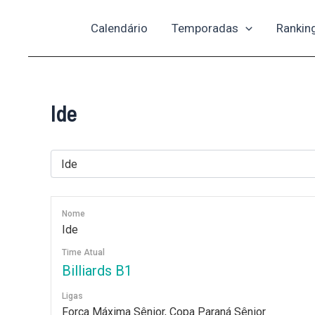
Ir
Calendário
Temporadas
Rankin
para
o
conteúdo
Ide
Nome
Ide
Time Atual
Billiards B1
Ligas
Força Máxima Sênior, Copa Paraná Sênior