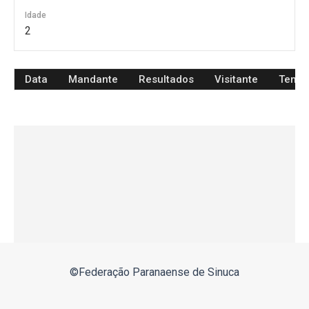
Idade
2
Data
Mandante
Resultados
Visitante
Temp
©Federação Paranaense de Sinuca