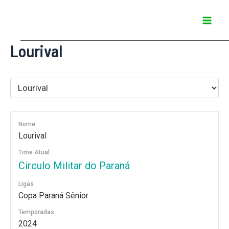
Ir
Mai
para
Men
o
Lourival
conteúdo
Nome
Lourival
Time Atual
Circulo Militar do Paraná
Ligas
Copa Paraná Sênior
Temporadas
2024