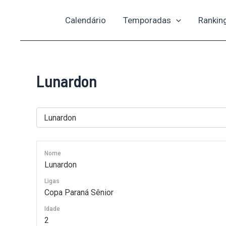
Ir
Calendário
Temporadas
Rankin
para
o
conteúdo
Lunardon
Nome
Lunardon
Ligas
Copa Paraná Sênior
Idade
2