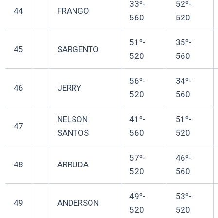
33º-
52º-
44
FRANGO
560
520
51º-
35º-
45
SARGENTO
520
560
56º-
34º-
46
JERRY
520
560
NELSON
41º-
51º-
47
SANTOS
560
520
57º-
46º-
48
ARRUDA
520
560
49º-
53º-
49
ANDERSON
520
520