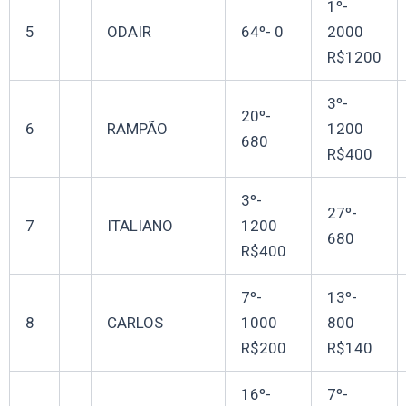
1º-
5
ODAIR
64º- 0
2000
R$1200
3º-
20º-
6
RAMPÃO
1200
680
R$400
3º-
27º-
7
ITALIANO
1200
680
R$400
7º-
13º-
8
CARLOS
1000
800
R$200
R$140
16º-
7º-