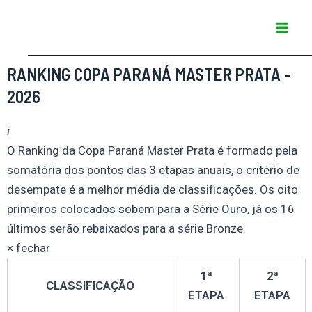
Ir
Mai
para
Men
o
conteúdo
RANKING COPA PARANÁ MASTER PRATA -
2026
i
O Ranking da Copa Paraná Master Prata é formado pela
somatória dos pontos das 3 etapas anuais, o critério de
desempate é a melhor média de classificações. Os oito
primeiros colocados sobem para a Série Ouro, já os 16
últimos serão rebaixados para a série Bronze.
× fechar
1ª
2ª
CLASSIFICAÇÃO
ETAPA
ETAPA