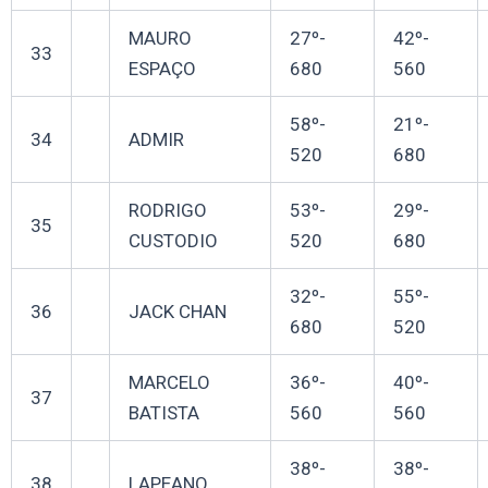
MAURO
27º-
42º-
33
ESPAÇO
680
560
58º-
21º-
34
ADMIR
520
680
RODRIGO
53º-
29º-
35
CUSTODIO
520
680
32º-
55º-
36
JACK CHAN
680
520
MARCELO
36º-
40º-
37
BATISTA
560
560
38º-
38º-
38
LAPEANO