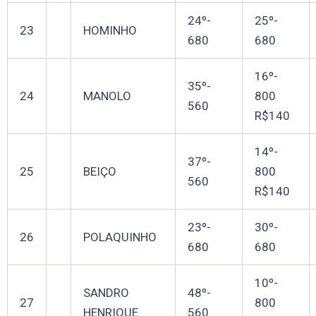
24º-
25º-
23
HOMINHO
680
680
16º-
35º-
24
MANOLO
800
560
R$140
14º-
37º-
25
BEIÇO
800
560
R$140
23º-
30º-
26
POLAQUINHO
680
680
10º-
SANDRO
48º-
27
800
HENRIQUE
560