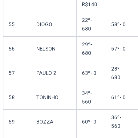
R$140
22º-
55
DIOGO
58º- 0
680
29º-
56
NELSON
57º- 0
680
28º-
57
PAULO Z
63º- 0
680
34º-
58
TONINHO
61º- 0
560
36º-
59
BOZZA
60º- 0
560