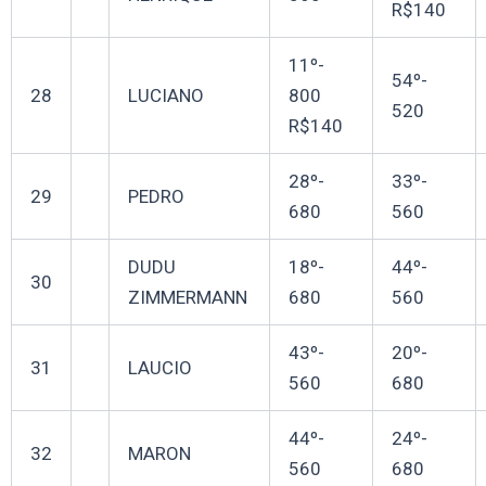
R$140
11º-
54º-
28
LUCIANO
800
520
R$140
28º-
33º-
29
PEDRO
680
560
DUDU
18º-
44º-
30
ZIMMERMANN
680
560
43º-
20º-
31
LAUCIO
560
680
44º-
24º-
32
MARON
560
680