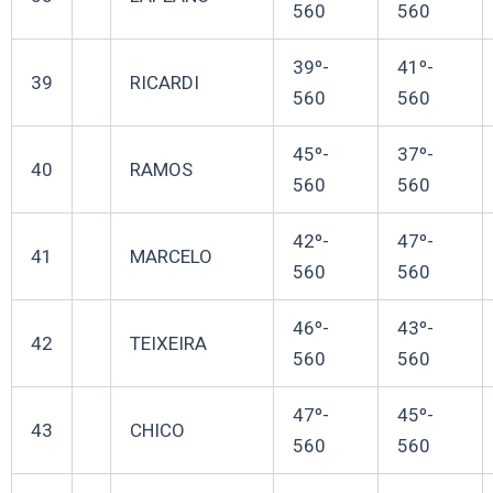
560
560
39º-
41º-
39
RICARDI
560
560
45º-
37º-
40
RAMOS
560
560
42º-
47º-
41
MARCELO
560
560
46º-
43º-
42
TEIXEIRA
560
560
47º-
45º-
43
CHICO
560
560