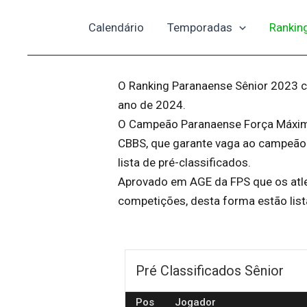
Ir
Calendário
Temporadas
Rankin
para
o
conteúdo
O Ranking Paranaense Sênior 2023 cl
ano de 2024.
O Campeão Paranaense Força Máxima
CBBS, que garante vaga ao campeão
lista de pré-classificados.
Aprovado em AGE da FPS que os atle
competições, desta forma estão lis
Pré Classificados Sênior
Pos
Jogador