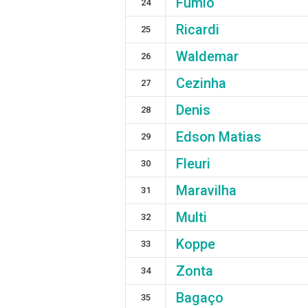
Fumio
24
Ricardi
25
Waldemar
26
Cezinha
27
Denis
28
Edson Matias
29
Fleuri
30
Maravilha
31
Multi
32
Koppe
33
Zonta
34
Bagaço
35