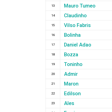
Mauro Tumeo
13
Claudinho
14
Vilso Fabris
15
Bolinha
16
Daniel Adao
17
Bozza
18
Toninho
19
Admir
20
Maron
21
Edilson
22
Ales
23