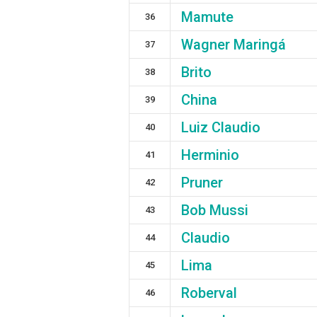
Mamute
36
Wagner Maringá
37
Brito
38
China
39
Luiz Claudio
40
Herminio
41
Pruner
42
Bob Mussi
43
Claudio
44
Lima
45
Roberval
46