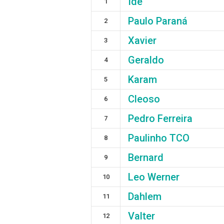
Ide
1
Paulo Paraná
2
Xavier
3
Geraldo
4
Karam
5
Cleoso
6
Pedro Ferreira
7
Paulinho TCO
8
Bernard
9
Leo Werner
10
Dahlem
11
Valter
12