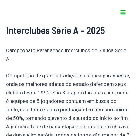
Ir
Mai
para
Men
o
Interclubes Série A – 2025
conteúdo
Campeonato Paranaense Interclubes de Sinuca Série
A
Competição de grande tradição na sinuca paranaense,
onde os melhores atletas do estado defendem seus
clubes desde 1992. São 3 etapas durante o ano, onde
8 equipes de 5 jogadores pontuam em busca do
título, na última etapa a pontuação tem um acréscimo
de 50%, tornando o evento disputado do início ao fim.
A primeira fase de cada etapa é disputada em chaves
de dupla eliminatória, todos os jogos são melhor de 7