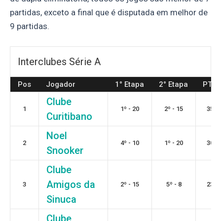
partidas, exceto a final que é disputada em melhor de
9 partidas.
Interclubes Série A
Pos
Jogador
1° Etapa
2° Etapa
PTS
Clube
1
1º - 20
2º - 15
35
Curitibano
Noel
2
4º - 10
1º - 20
30
Snooker
Clube
Amigos da
3
2º - 15
5º - 8
23
Sinuca
Clube