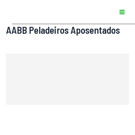
Ir
Mai
para
Men
o
AABB Peladeiros Aposentados
conteúdo