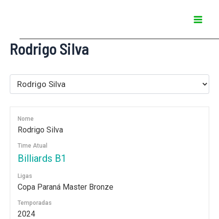
Ir
Mai
para
Men
o
Rodrigo Silva
conteúdo
Nome
Rodrigo Silva
Time Atual
Billiards B1
Ligas
Copa Paraná Master Bronze
Temporadas
2024