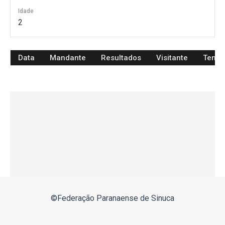
Idade
2
Data
Mandante
Resultados
Visitante
Temp
©Federação Paranaense de Sinuca