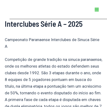
Ir
Mai
para
Men
o
Interclubes Série A – 2025
conteúdo
Campeonato Paranaense Interclubes de Sinuca Série
A
Competição de grande tradição na sinuca paranaense,
onde os melhores atletas do estado defendem seus
clubes desde 1992. São 3 etapas durante o ano, onde
8 equipes de 5 jogadores pontuam em busca do
título, na última etapa a pontuação tem um acréscimo
de 50%, tornando o evento disputado do início ao fim.
A primeira fase de cada etapa é disputada em chaves
de dupla eliminatória, todos os jogos são melhor de 7