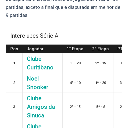
partidas, exceto a final que é disputada em melhor de
9 partidas.
Interclubes Série A
Pos
Jogador
1° Etapa
2° Etapa
PTS
Clube
1
1º - 20
2º - 15
35
Curitibano
Noel
2
4º - 10
1º - 20
30
Snooker
Clube
Amigos da
3
2º - 15
5º - 8
23
Sinuca
Clube