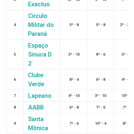
Exactus
Circulo
Militar do
4
5º - 8
5º - 8
2º - 22,
Paraná
Espaço
Sinuca D
5
3º - 10
8º - 6
3º - 15
2
Clube
6
8º - 4
6º - 8
4º - 15
Verde
Lapeano
7
4º - 10
3º - 10
10º - 6
AABB
8
6º - 8
7º - 6
7º - 9
Santa
9
7º - 6
10º - 4
8º - 9
Mônica