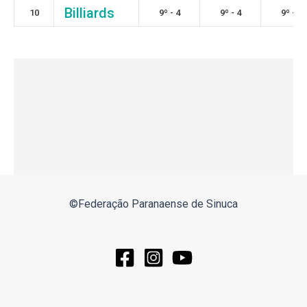
Billiards
10
9º - 4
9º - 4
9º - 6
©Federação Paranaense de Sinuca