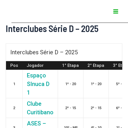
Ir
Mai
para
Men
o
Interclubes Série D – 2025
conteúdo
Interclubes Série D – 2025
Pos
Jogador
1° Etapa
2° Etapa
3° Etap
Espaço
SInuca D
1
1º - 20
1º - 20
5º - 12
1
Clube
2
2º - 15
2º - 15
6º - 12
Curitibano
ASES –
3
10º - NP
4º - 10
1º - 30