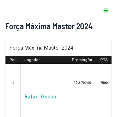
Ir
Mai
para
Men
o
Força Máxima Master 2024
conteúdo
Força Máxima Master 2024
Pos
Jogador
Premiação
PTS
1
R$ 2.700,00
7500
Rafael Gusso