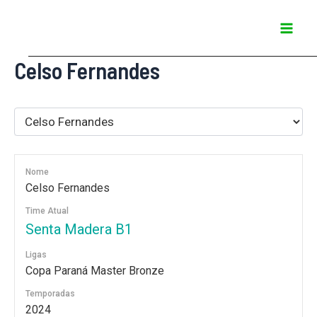
Ir
Mai
para
Men
o
Celso Fernandes
conteúdo
Nome
Celso Fernandes
Time Atual
Senta Madera B1
Ligas
Copa Paraná Master Bronze
Temporadas
2024