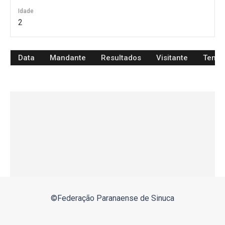
Idade
2
Data
Mandante
Resultados
Visitante
Temp
©Federação Paranaense de Sinuca