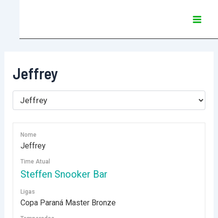
Ir
Mai
para
Men
o
conteúdo
Jeffrey
Nome
Jeffrey
Time Atual
Steffen Snooker Bar
Ligas
Copa Paraná Master Bronze