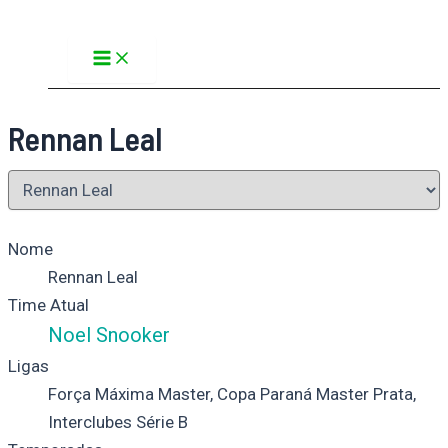
Main
Ir
Menu
para
o
conteúdo
Rennan Leal
Nome
Rennan Leal
Time Atual
Noel Snooker
Ligas
Força Máxima Master, Copa Paraná Master Prata,
Interclubes Série B