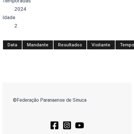
Temporadas
2024
Idade
2
Data
Mandante
Resultados
Visitante
Temp
©Federação Paranaense de Sinuca