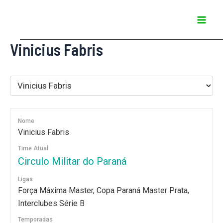
Ir
Mai
para
Men
o
Vinicius Fabris
conteúdo
Nome
Vinicius Fabris
Time Atual
Circulo Militar do Paraná
Ligas
Força Máxima Master, Copa Paraná Master Prata,
Interclubes Série B
Temporadas