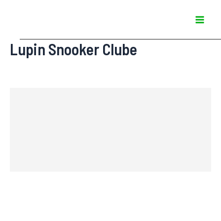
Ir
Mai
para
Men
o
Lupin Snooker Clube
conteúdo