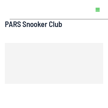
Ir
Mai
para
Men
o
PARS Snooker Club
conteúdo